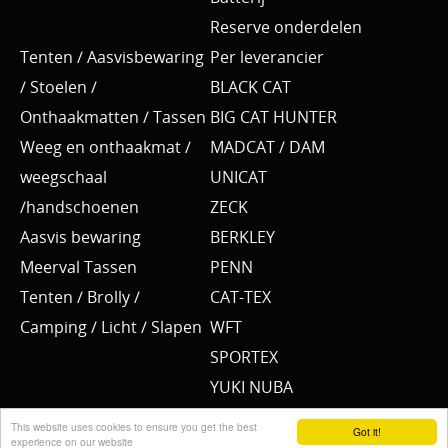
Reserve onderdelen
Tenten / Aasvisbewaring
Per leverancier
/ Stoelen /
BLACK CAT
Onthaakmatten / Tassen
BIG CAT HUNTER
Weeg en onthaakmat /
MADCAT / DAM
weegschaal
UNICAT
/handschoenen
ZECK
Aasvis bewaring
BERKLEY
Meerval Tassen
PENN
Tenten / Brolly /
CAT-TEX
Camping / Licht / Slapen
WFT
SPORTEX
YUKI NUBA
BKK
This website uses cookies to ensure you get the best
Got it!
experience on our website
SPRO