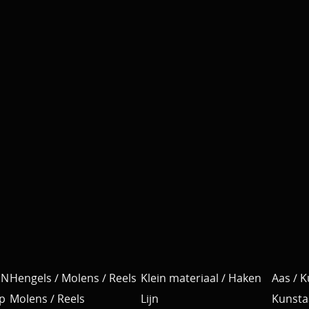
EN
Hengels / Molens / Reels
Klein materiaal / Haken
Aas / 
p
Molens / Reels
Lijn
Kunsta