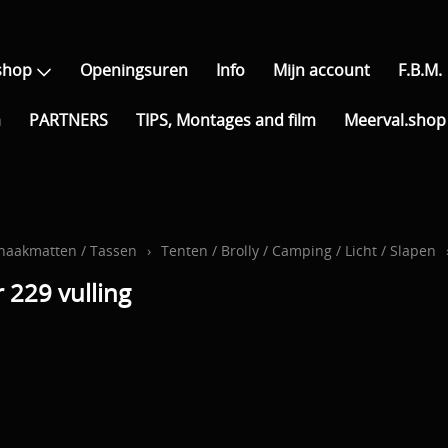
shop
Openingsuren
Info
Mijn account
F.B.M.
a
PARTNERS
TIPS, Montages and film
Meerval.shop 
thaakmatten / Tassen
›
Tenten / Brolly / Camping / Licht / Slapen
 229 vulling