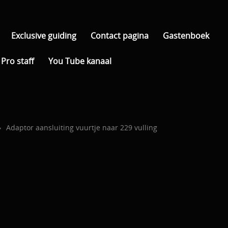
Exclusive guiding
Contact pagina
Gastenboek
Pro staff
You Tube kanaal
›
Adaptor aansluiting vuurtje naar 229 vulling