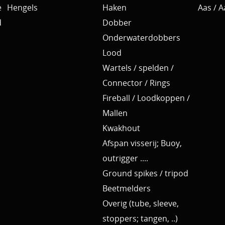
e
Hengels
Haken
Aas / 
d
Dobber
Onderwaterdobbers
Lood
Wartels / spelden /
Connector / Rings
Fireball / Loodkoppen /
Mallen
Kwakhout
Afspan visserij; Buoy,
outrigger ....
Ground spikes / tripod
Beetmelders
Overig (tube, sleeve,
stoppers; tangen, ..)