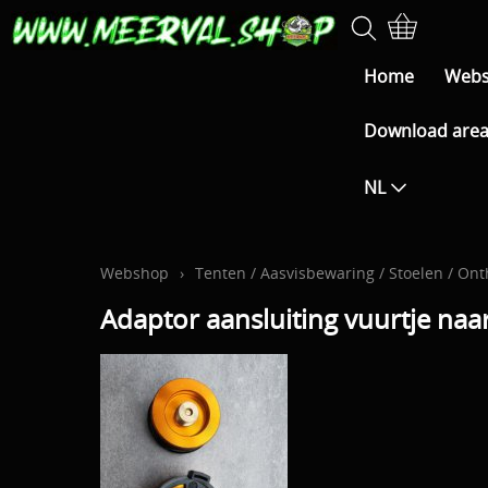
Home
Web
Download are
NL
Webshop
›
Tenten / Aasvisbewaring / Stoelen / On
Adaptor aansluiting vuurtje naar