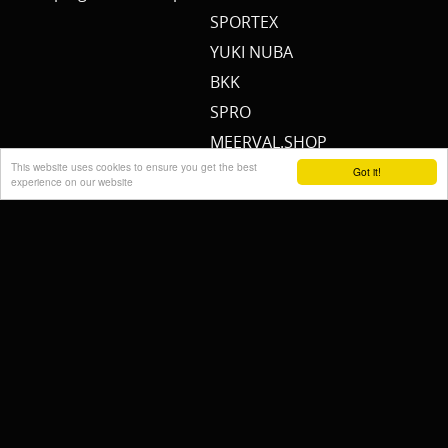
SPORTEX
YUKI NUBA
BKK
SPRO
MEERVAL.SHOP
This website uses cookies to ensure you get the best
NEMO
Got it!
experience on our website
CAT SOUNDER
JENZI/ SILURO
PULZBAIT
FISHSTONE
SCOTTY
WHALY
RAILBLAZA
STORMSURE
RAPTOR