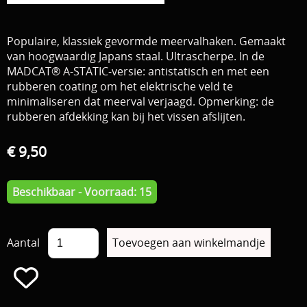
Download area
Boten en Belly / alle Benodigdheden
Populaire, klassiek gevormde meervalhaken. Gemaakt
Tenten / Aasvisbewaring / Stoelen / Onthaakmatten /
PARTNERS
van hoogwaardig Japans staal. Ultrascherpe. In de
MADCAT® A-STATIC-versie: antistatisch en met een
Tassen
rubberen coating om het elektrische veld te
TIPS, Montages and film
minimaliseren dat meerval verjaagd. Opmerking: de
Per leverancier
rubberen afdekking kan bij het vissen afslijten.
Meerval.shop Pro staff
Decoratie
€ 9,50
You Tube kanaal
Kleding
PROMO materiaal
Beschikbaar - Voorraad: 15
cadeau bon
2e hands 2e kans
Aantal