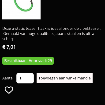
Download area
Boten en Belly / alle Benodigdheden
Tenten / Aasvisbewaring / Stoelen / Onthaakmatten /
PARTNERS
Tassen
Deze a-static teaser haak is ideaal onder de clonkteaser.
TIPS, Montages and film
Gemaakt van hoge qualiteits japans staal en is ultra
Per leverancier
scherp.
Meerval.shop Pro staff
Decoratie
€ 7,01
You Tube kanaal
Kleding
Beschikbaar - Voorraad: 29
PROMO materiaal
cadeau bon
Aantal
2e hands 2e kans