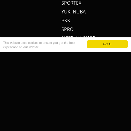
SPORTEX
YUKI NUBA
BKK
SPRO
MEERVAL.SHOP
This website uses cookies to ensure you get the best
Got it!
NEMO
experience on our website
CAT SOUNDER
JENZI/ SILURO
PULZBAIT
FISHSTONE
SCOTTY
WHALY
RAILBLAZA
STORMSURE
RAPTOR