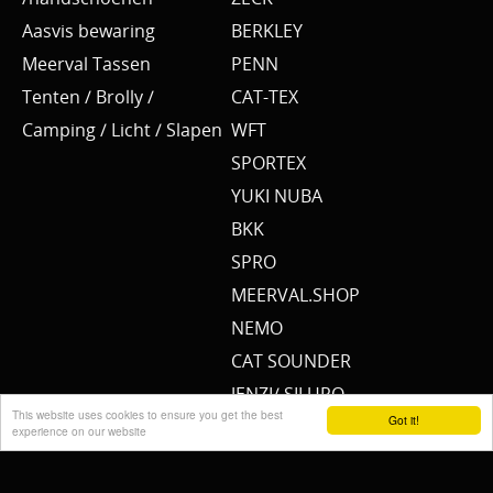
Aasvis bewaring
BERKLEY
Meerval Tassen
PENN
Tenten / Brolly /
CAT-TEX
Camping / Licht / Slapen
WFT
SPORTEX
YUKI NUBA
BKK
SPRO
MEERVAL.SHOP
NEMO
CAT SOUNDER
JENZI/ SILURO
This website uses cookies to ensure you get the best
Got it!
PULZBAIT
experience on our website
FISHSTONE