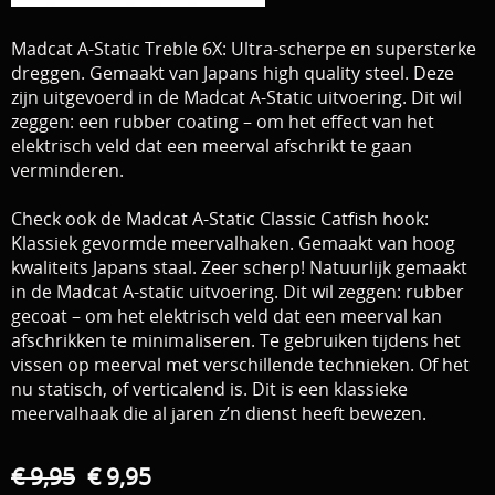
Download area
Boten en Belly / alle Benodigdheden
Madcat A-Static Treble 6X: Ultra-scherpe en supersterke
dreggen. Gemaakt van Japans high quality steel. Deze
Tenten / Aasvisbewaring / Stoelen / Onthaakmatten /
PARTNERS
zijn uitgevoerd in de Madcat A-Static uitvoering. Dit wil
zeggen: een rubber coating – om het effect van het
Tassen
TIPS, Montages and film
elektrisch veld dat een meerval afschrikt te gaan
Per leverancier
verminderen.
Meerval.shop Pro staff
Decoratie
Check ook de Madcat A-Static Classic Catfish hook:
Klassiek gevormde meervalhaken. Gemaakt van hoog
You Tube kanaal
Kleding
kwaliteits Japans staal. Zeer scherp! Natuurlijk gemaakt
in de Madcat A-static uitvoering. Dit wil zeggen: rubber
PROMO materiaal
gecoat – om het elektrisch veld dat een meerval kan
afschrikken te minimaliseren. Te gebruiken tijdens het
cadeau bon
vissen op meerval met verschillende technieken. Of het
nu statisch, of verticalend is. Dit is een klassieke
2e hands 2e kans
meervalhaak die al jaren z’n dienst heeft bewezen.
€ 9,95
€ 9,95