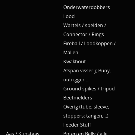
Onderwaterdobbers
Lood
Wartels / spelden /
Connector / Rings
Fireball / Loodkoppen /
Mallen
Kwakhout
Afspan visserij; Buoy,
outrigger ....
Ground spikes / tripod
Beetmelders
Overig (tube, sleeve,
stoppers; tangen, ..)
Feeder Stuff
Aas / Kunstaas
Boten en Belly / alle