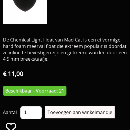
Download area
Boten en Belly / alle Benodigdheden
Tenten / Aasvisbewaring / Stoelen / Onthaakmatten /
PARTNERS
Tassen
TIPS, Montages and film
De Chemical Light Float van Mad Cat is een ei-vormige,
Per leverancier
hard foam meerval float die extreem populair is doordat
Meerval.shop Pro staff
ze inline te bevestigen zijn en gefixeerd worden door een
Decoratie
4.5 mm breekstaafje.
You Tube kanaal
Kleding
€ 11,00
PROMO materiaal
cadeau bon
Beschikbaar - Voorraad: 21
2e hands 2e kans
Aantal