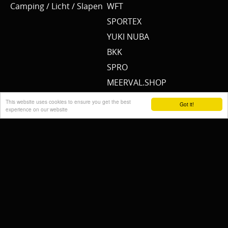
Camping / Licht / Slapen
WFT
SPORTEX
YUKI NUBA
BKK
SPRO
MEERVAL.SHOP
NEMO
This website uses cookies to ensure you get the best
Got it!
experience on our website
CAT SOUNDER
JENZI/ SILURO
PULZBAIT
FISHSTONE
SCOTTY
WHALY
RAILBLAZA
STORMSURE