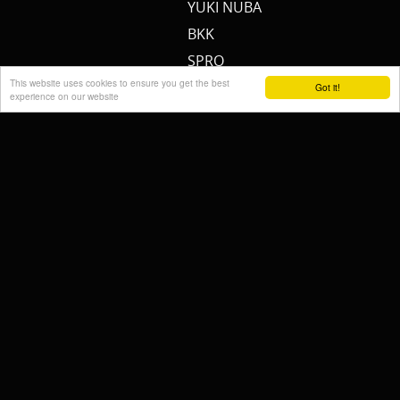
YUKI NUBA
BKK
SPRO
This website uses cookies to ensure you get the best
MEERVAL.SHOP
Got it!
experience on our website
NEMO
CAT SOUNDER
JENZI/ SILURO
PULZBAIT
FISHSTONE
SCOTTY
WHALY
RAILBLAZA
STORMSURE
RAPTOR
WOLF