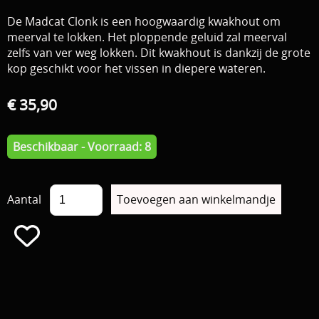
Download area
De Madcat Clonk is een hoogwaardig kwakhout om
Boten en Belly / alle Benodigdheden
meerval te lokken. Het ploppende geluid zal meerval
Tenten / Aasvisbewaring / Stoelen / Onthaakmatten /
zelfs van ver weg lokken. Dit kwakhout is dankzij de grote
PARTNERS
kop geschikt voor het vissen in diepere wateren.
Tassen
TIPS, Montages and film
€ 35,90
Per leverancier
Meerval.shop Pro staff
Decoratie
Beschikbaar - Voorraad: 8
You Tube kanaal
Kleding
PROMO materiaal
Aantal
cadeau bon
2e hands 2e kans