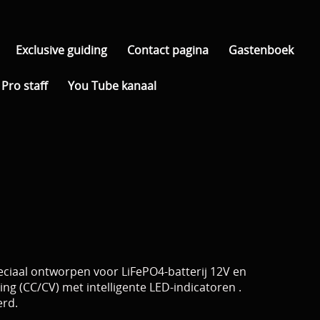
Exclusive guiding
Contact pagina
Gastenboek
Pro staff
You Tube kanaal
eciaal ontworpen voor LiFePO4-batterij 12V en
g (CC/CV) met intelligente LED-indicatoren .
erd.