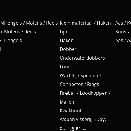
EN
Hengels / Molens / Reels
Klein materiaal / Haken
Aas / 
p
Molens / Reels
Lijn
Kunsta
e
Hengels
Haken
Aas / 
d
Dobber
Onderwaterdobbers
Lood
Wartels / spelden /
Connector / Rings
Fireball / Loodkoppen /
Mallen
Kwakhout
Afspan visserij; Buoy,
outrigger ....