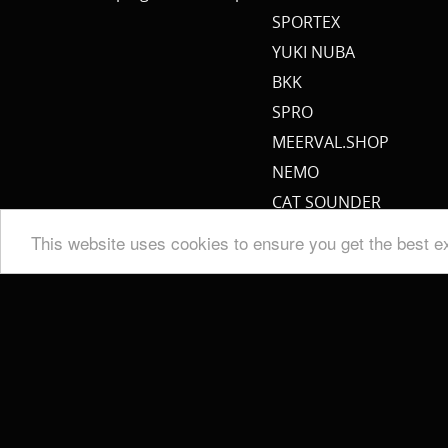
SPORTEX
YUKI NUBA
BKK
SPRO
MEERVAL.SHOP
NEMO
CAT SOUNDER
JENZI/ SILURO
This website uses cookies to ensure you get the best e
PULZBAIT
FISHSTONE
SCOTTY
WHALY
RAILBLAZA
STORMSURE
RAPTOR