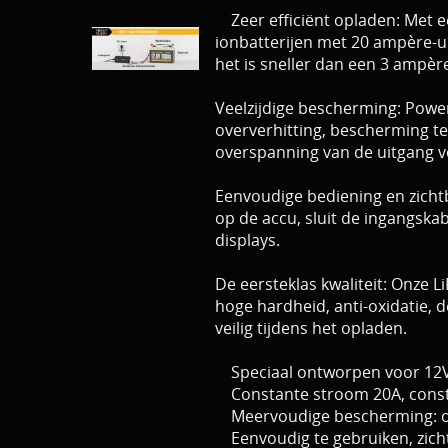
Zeer efficiënt opladen: Met ee
ionbatterijen met 20 ampère-ure
het is sneller dan een 3 ampère
Veelzijdige bescherming: Powe
oververhitting, bescherming t
overspanning van de uitgang 
Eenvoudige bediening en zichtba
op de accu, sluit de ingangskab
displays.
De eersteklas kwaliteit: Onze 
hoge hardheid, anti-oxidatie, 
veilig tijdens het opladen.
Speciaal ontworpen voor 12V Li
Constante stroom 20A, constan
Meervoudige bescherming: over
Eenvoudig te gebruiken, zicht