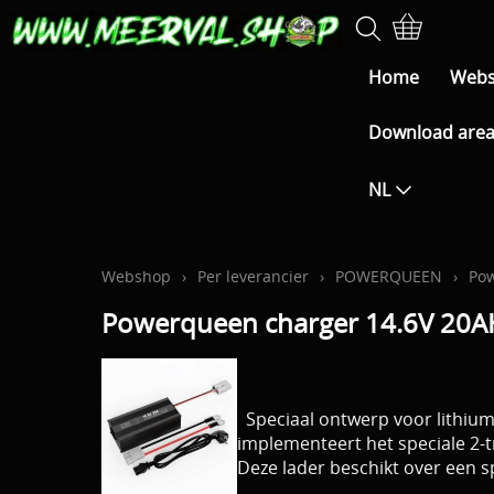
Home
Web
Download are
NL
Webshop
›
Per leverancier
›
POWERQUEEN
›
Pow
Powerqueen charger 14.6V 20A
Speciaal ontwerp voor lithiumb
implementeert het speciale 2-
Deze lader beschikt over een s