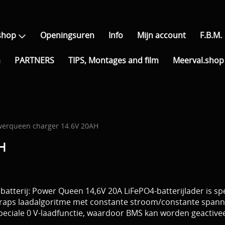
shop
Openingsuren
Info
Mijn account
F.B.M.
a
PARTNERS
TIPS, Montages and film
Meerval.shop 
erqueen charger 14.6V 20AH
H
atterij: Power Queen 14,6V 20A LiFePO4-batterijlader is sp
traps laadalgoritme met constante stroom/constante spannin
peciale 0 V-laadfunctie, waardoor BMS kan worden geactive