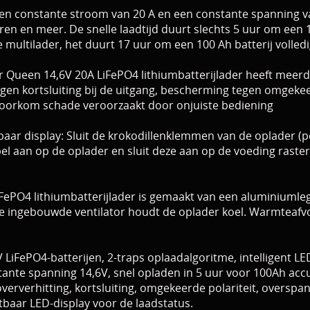
n constante stroom van 20 A en een constante spanning van 
n en meer. De snelle laadtijd duurt slechts 5 uur om een ​​1
 multilader, het duurt 17 uur om een ​​100 Ah batterij volledi
r Queen 14,6V 20A LiFePO4 lithiumbatterijlader heeft meerd
egen kortsluiting bij de uitgang, bescherming tegen omgek
voorkom schade veroorzaakt door onjuiste bediening
ar display: Sluit de krokodillenklemmen van de oplader (pos
el aan op de oplader en sluit deze aan op de voeding raster,
LiFePO4 lithiumbatterijlader is gemaakt van een aluminiuml
de ingebouwde ventilator houdt de oplader koel. Warmteafvo
FePO4-batterijen, 2-traps oplaadalgoritme, intelligent LED
te spanning 14,6V, snel opladen in 5 uur voor 100Ah accu
verhitting, kortsluiting, omgekeerde polariteit, overspan
baar LED-display voor de laadstatus.