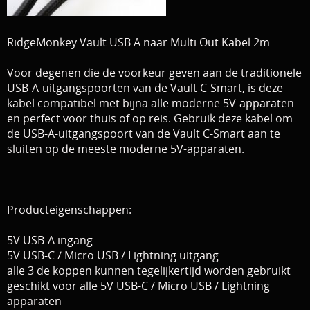
Download area
Boten en Belly / alle Benodigdheden
RidgeMonkey Vault USB A naar Multi Out Kabel 2m
Tenten / Aasvisbewaring / Stoelen / Onthaakmatten /
PARTNERS
Voor degenen die de voorkeur geven aan de traditionele
Tassen
USB-A-uitgangspoorten van de Vault C-Smart, is deze
TIPS, Montages and film
kabel compatibel met bijna alle moderne 5V-apparaten
Per leverancier
en perfect voor thuis of op reis. Gebruik deze kabel om
Meerval.shop Pro staff
Decoratie
de USB-A-uitgangspoort van de Vault C-Smart aan te
sluiten op de meeste moderne 5V-apparaten.
You Tube kanaal
Kleding
PROMO materiaal
Producteigenschappen:
cadeau bon
5V USB-A ingang
2e hands 2e kans
5V USB-C / Micro USB / Lightning uitgang
alle 3 de koppen kunnen tegelijkertijd worden gebruikt
geschikt voor alle 5V USB-C / Micro USB / Lightning
apparaten