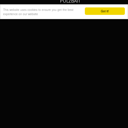
PULZBAIT
FISHSTONE
This website uses cookies to ensure you get the best
Got it!
experience on our website
SCOTTY
WHALY
RAILBLAZA
STORMSURE
RAPTOR
WOLF
KALINUX
POWERQUEEN
Cremers Custom Fishing
Gear
FISH MAGNET
RIDGEMONKEY
SPECIAL SILURE