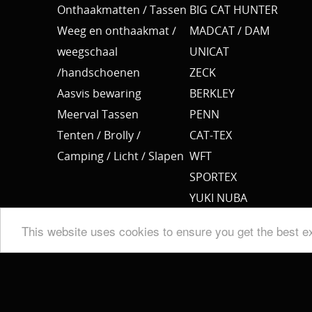
Onthaakmatten / Tassen
BIG CAT HUNTER
Weeg en onthaakmat /
MADCAT / DAM
weegschaal
UNICAT
/handschoenen
ZECK
Aasvis bewaring
BERKLEY
Meerval Tassen
PENN
Tenten / Brolly /
CAT-TEX
Camping / Licht / Slapen
WFT
SPORTEX
YUKI NUBA
BKK
This website uses cookies to ensure you get the best e
SPRO
MEERVAL.SHOP
NEMO
CAT SOUNDER