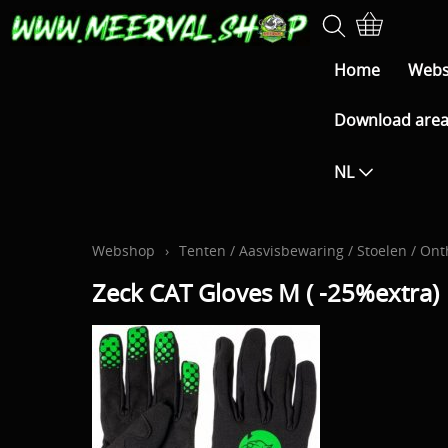
Home
Web
Download are
NL
Webshop
›
Tenten / Aasvisbewaring / Stoelen / On
Zeck CAT Gloves M ( -25%extra)