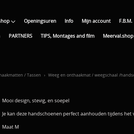
shop
Openingsuren
Info
Mijn account
F.B.M.
a
PARTNERS
TIPS, Montages and film
Meerval.shop 
thaakmatten / Tassen
›
Weeg en onthaakmat / weegschaal /hand
Mooi design, stevig, en soepel
Je kan deze handschoenen perfect aanhouden tijdens het v
Maat M