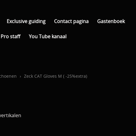
Exclusive guiding
Contact pagina
Gastenboek
Pro staff
You Tube kanaal
schoenen
›
Zeck CAT Gloves M ( -25%extra)
ertikalen