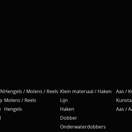
EN
Hengels / Molens / Reels
Klein materiaal / Haken
Aas / 
p
Molens / Reels
Lijn
Kunsta
e
Hengels
Haken
Aas / 
d
Dobber
Onderwaterdobbers