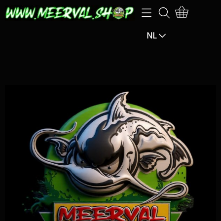
Home
NL
Webshop
SPECIALE AANBIEDINGEN-25% EXTRA op de
Openingsuren
aangegeven prijs (korting zal berekend worden in het
Info
winkelmandje)
Mijn account
SPECIALE AANBIEDINGEN -15% EXTRA KORTING op de
F.B.M.
aangegeven prijs (de korting wordt berekend in het
winkelmandje)
Exclusive guiding
Hengels / Molens / Reels
Contact pagina
Klein materiaal / Haken
Gastenboek
Aas / Kunstaas