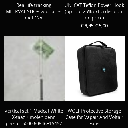
Real life tracking
UNI CAT Teflon Power Hook 
MEERVAL.SHOP voor alles
(op=op -25% extra discount
met 12V
on price)
€ 9,95
€ 5,00
Vertical set 1 Madcat White
WOLF Protective Storage
X-taaz + molen penn
Case for Vapair And Voltair
persuit 5000 60846+15457
Fans