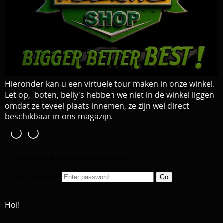
Download area
Boten en Belly / alle Benodigdheden
Tenten / Aasvisbewaring / Stoelen / Onthaakmatten /
PARTNERS
Tassen
TIPS, Montages and film
Per leverancier
Hieronder kan u een virtuele tour maken in onze winkel.
Meerval.shop Pro staff
Let op, boten, belly's hebben we niet in de winkel liggen
Decoratie
omdat ze teveel plaats innemen, ze zijn wel direct
You Tube kanaal
Kleding
beschikbaar in ons magazijn.
PROMO materiaal
cadeau bon
2e hands 2e kans
Hoi!