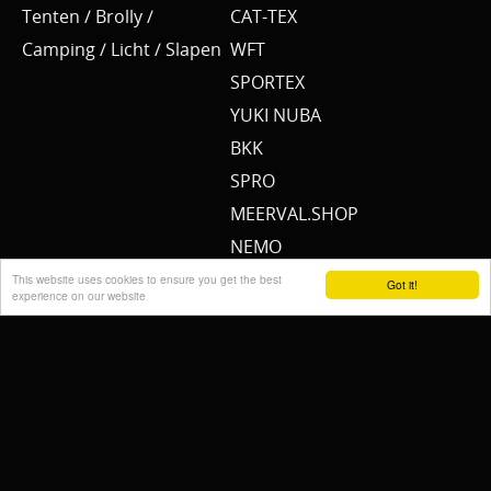
Tenten / Brolly /
CAT-TEX
Camping / Licht / Slapen
WFT
SPORTEX
YUKI NUBA
BKK
SPRO
MEERVAL.SHOP
NEMO
CAT SOUNDER
This website uses cookies to ensure you get the best
Got it!
experience on our website
JENZI/ SILURO
PULZBAIT
FISHSTONE
SCOTTY
WHALY
RAILBLAZA