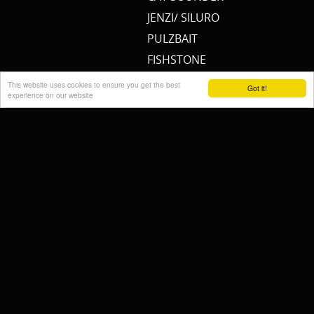
JENZI/ SILURO
PULZBAIT
FISHSTONE
SCOTTY
This website uses cookies to ensure you get the best
Got it!
experience on our website
WHALY
RAILBLAZA
STORMSURE
RAPTOR
WOLF
KALINUX
POWERQUEEN
Cremers Custom Fishing
Gear
FISH MAGNET
RIDGEMONKEY