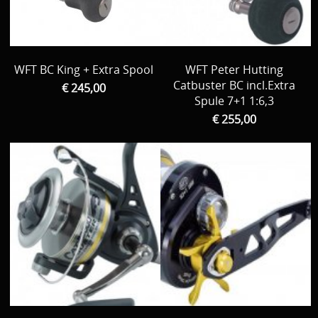
Download area
Boten en Belly / alle Benodigdheden
Tenten / Aasvisbewaring / Stoelen / Onthaakmatten /
PARTNERS
WFT BC King + Extra Spool
WFT Peter Hutting
Tassen
Catbuster BC incl.Extra
€ 245,00
TIPS, Montages and film
Spule 7+1 1:6,3
Per leverancier
€ 255,00
Meerval.shop Pro staff
Decoratie
You Tube kanaal
Kleding
PROMO materiaal
cadeau bon
2e hands 2e kans