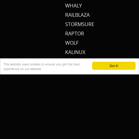
WHALY
RAILBLAZA
STORMSURE
RAPTOR
WOLF
KALINUX
POWERQUEEN
This website uses cookies to ensure you get the best
Got it!
experience on our website
Cremers Custom Fishing
Gear
FISH MAGNET
RIDGEMONKEY
SPECIAL SILURE
RHINO
12BB
RIVER2SEA