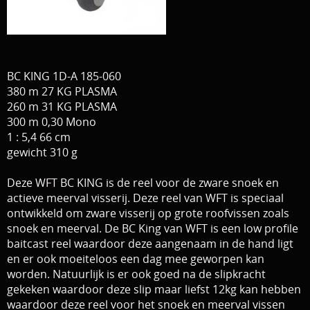
Download area
Boten en Belly / alle Benodigdheden
Tenten / Aasvisbewaring / Stoelen / Onthaakmatten /
PARTNERS
BC KING 1D-A 185-060
Tassen
TIPS, Montages and film
380 m 27 KG PLASMA
Per leverancier
260 m 31 KG PLASMA
300 m 0,30 Mono
Meerval.shop Pro staff
Decoratie
1 : 5,4 66 cm
gewicht 310 g
You Tube kanaal
Kleding
Deze WFT BC KING is de reel voor de zware snoek en
PROMO materiaal
actieve meerval visserij. Deze reel van WFT is speciaal
ontwikkeld om zware visserij op grote roofvissen zoals
cadeau bon
snoek en meerval. De BC King van WFT is een low profile
baitcast reel waardoor deze aangenaam in de hand ligt
2e hands 2e kans
en er ook moeiteloos een dag mee geworpen kan
worden. Natuurlijk is er ook goed na de slipkracht
gekeken waardoor deze slip maar liefst 12kg kan hebben
waardoor deze reel voor het snoek en meerval vissen