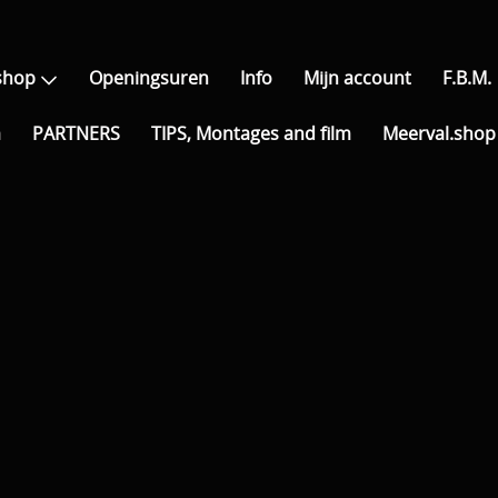
shop
Openingsuren
Info
Mijn account
F.B.M.
a
PARTNERS
TIPS, Montages and film
Meerval.shop 