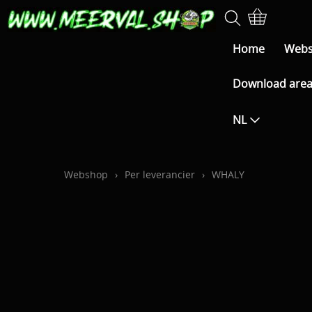
Home
Web
Download are
NL
Webshop
›
Per leverancier
›
WHALY