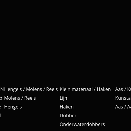
EN
Hengels / Molens / Reels
Klein materiaal / Haken
Aas / 
p
Molens / Reels
Lijn
Kunsta
e
Hengels
Haken
Aas / 
d
Dobber
Onderwaterdobbers