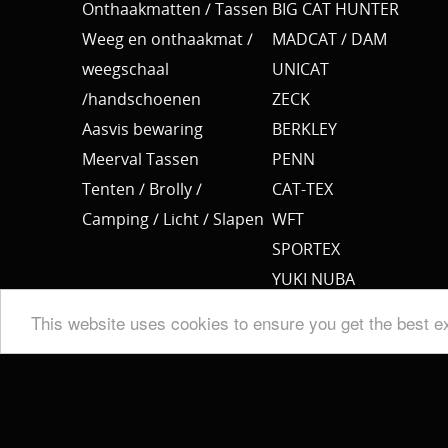
Onthaakmatten / Tassen
BIG CAT HUNTER
Weeg en onthaakmat /
MADCAT / DAM
weegschaal
UNICAT
/handschoenen
ZECK
Aasvis bewaring
BERKLEY
Meerval Tassen
PENN
Tenten / Brolly /
CAT-TEX
Camping / Licht / Slapen
WFT
SPORTEX
YUKI NUBA
BKK
This website uses cookies to ensure you get the best e
SPRO
MEERVAL.SHOP
NEMO
CAT SOUNDER