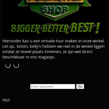
Download area
Boten en Belly / alle Benodigdheden
Tenten / Aasvisbewaring / Stoelen / Onthaakmatten /
PARTNERS
Tassen
TIPS, Montages and film
Per leverancier
Hieronder kan u een virtuele tour maken in onze winkel.
Meerval.shop Pro staff
Let op, boten, belly's hebben we niet in de winkel liggen
Decoratie
omdat ze teveel plaats innemen, ze zijn wel direct
You Tube kanaal
Kleding
beschikbaar in ons magazijn.
PROMO materiaal
cadeau bon
2e hands 2e kans
Hoi!