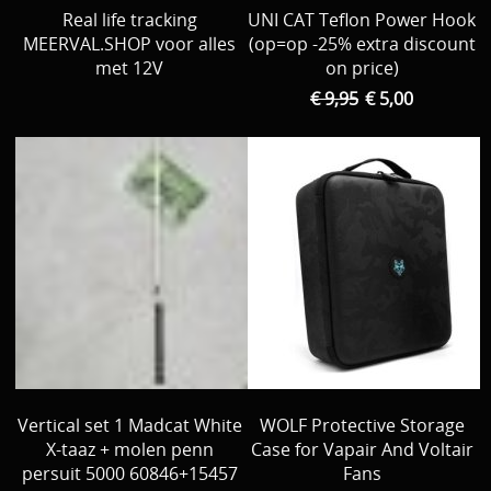
Real life tracking
UNI CAT Teflon Power Hook 
MEERVAL.SHOP voor alles
(op=op -25% extra discount
met 12V
on price)
€ 9,95
€ 5,00
Vertical set 1 Madcat White
WOLF Protective Storage
X-taaz + molen penn
Case for Vapair And Voltair
persuit 5000 60846+15457
Fans