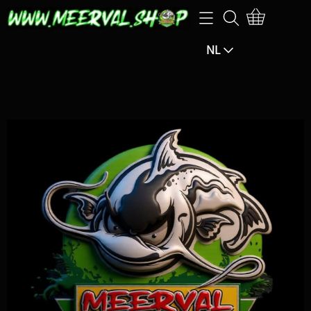
Home
NL
Webshop
SPECIALE AANBIEDINGEN-25% EXTRA op de
Openingsuren
aangegeven prijs (korting zal berekend worden in het
Info
winkelmandje)
Mijn account
SPECIALE AANBIEDINGEN -15% EXTRA KORTING op de
F.B.M.
aangegeven prijs (de korting wordt berekend in het
winkelmandje)
Exclusive guiding
Hengels / Molens / Reels
Contact pagina
Klein materiaal / Haken
Gastenboek
Aas / Kunstaas